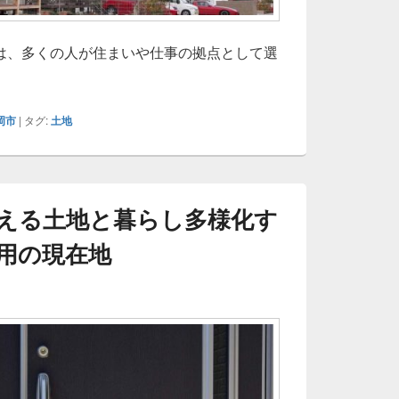
は、多くの人が住まいや仕事の拠点として選
岡市の成長が支える不動産売却市場の特徴と戦略を徹底解説
岡市
|
タグ:
土地
える土地と暮らし多様化す
用の現在地