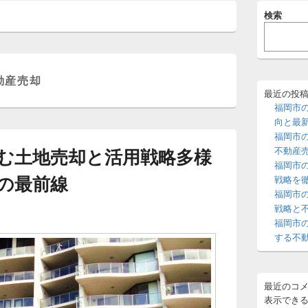
メ
検索
イ
ン
サ
イ
ド
動産売却
バ
ー
最近の投
ウ
福岡市
ィ
向と最
ジ
福岡市
ェ
む土地売却と活用戦略多様
不動産
ッ
福岡市
ト
の最前線
エ
戦略を
リ
福岡市
ア
戦略と
福岡市
する不
最近のコ
表示でき