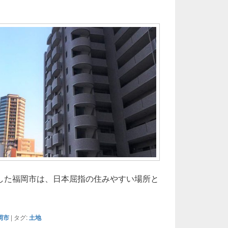
した福岡市は、日本屈指の住みやすい場所と
岡市の都市と自然が生み出す多様な土地売却戦略と不動産市場
岡市
|
タグ:
土地