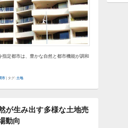
令指定都市は、豊かな自然と都市機能が調和
岡市の発展が生む土地売却と活用戦略多様化する不動産市場の
岡市
|
タグ:
土地
然が生み出す多様な土地売
場動向